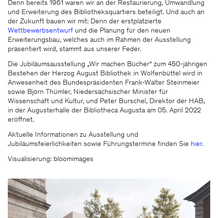
Denn bereits 1961 waren wir an der Restaurierung, Umwandlung
Wir halten Sie gern auf dem
und Erweiterung des Bibliotheksquartiers beteiligt. Und auch an
der Zukunft bauen wir mit: Denn der erstplatzierte
Laufenden.
Wettbewerbsentwurf
und die Planung für den neuen
Erweiterungsbau, welches auch im Rahmen der Ausstellung
präsentiert wird, stammt aus unserer Feder.
Die Jubiläumsausstellung „Wir machen Bücher“ zum 450-jährigen
Bestehen der Herzog August Bibliothek in Wolfenbüttel wird in
Anwesenheit des Bundespräsidenten Frank-Walter Steinmeier
sowie Björn Thümler, Niedersächsischer Minister für
Wissenschaft und Kultur, und Peter Burschel, Direktor der HAB,
in der Augusterhalle der Bibliotheca Augusta am 05. April 2022
eröffnet.
KSP ENGEL
Aktuelle Informationen zu Ausstellung und
Jubiläumsfeierlichkeiten sowie Führungstermine finden Sie
hier
.
Kontakt
Facebook
Visualisierung: bloomimages
Presse
Instagram
Impressum
LinkedIn
Datenschutz
WeChat
Hinweisgeber