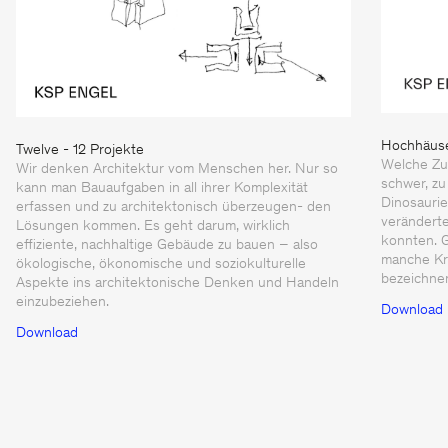
Hochhäus
Twelve - 12 Projekte
Welche Zu
Wir denken Architektur vom Menschen her. Nur so
schwer, zu
kann man Bauaufgaben in all ihrer Komplexität
Dinosaurier
erfassen und zu architektonisch überzeugen- den
verändert
Lösungen kommen. Es geht darum, wirklich
konnten. G
effiziente, nachhaltige Gebäude zu bauen – also
manche Kri
ökologische, ökonomische und soziokulturelle
bezeichne
Aspekte ins architektonische Denken und Handeln
einzubeziehen.
Download
Download