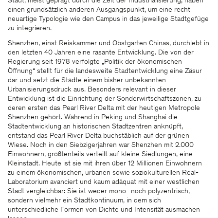
Stadt, meist geprägt durch die Zeit der Industrialisierung, haben
einen grundsätzlich anderen Ausgangspunkt, um eine recht
neuartige Typologie wie den Campus in das jeweilige Stadtgefüge
zu integrieren.
Shenzhen, einst Reiskammer und Obstgarten Chinas, durchlebt in
den letzten 40 Jahren eine rasante Entwicklung. Die von der
Regierung seit 1978 verfolgte „Politik der ökonomischen
Öffnung“ stellt für die landesweite Stadtentwicklung eine Zäsur
dar und setzt die Städte einem bisher unbekannten
Urbanisierungsdruck aus. Besonders relevant in dieser
Entwicklung ist die Einrichtung der Sonderwirtschaftszonen, zu
deren ersten das Pearl River Delta mit der heutigen Metropole
Shenzhen gehört. Während in Peking und Shanghai die
Stadtentwicklung an historischen Stadtzentren anknüpft,
entstand das Pearl River Delta buchstäblich auf der grünen
Wiese. Noch in den Siebzigerjahren war Shenzhen mit 2.000
Einwohnern, größtenteils verteilt auf kleine Siedlungen, eine
Kleinstadt. Heute ist sie mit ihren über 12 Millionen Einwohnern
zu einem ökonomischen, urbanen sowie soziokulturellen Real-
Laboratorium avanciert und kaum adäquat mit einer westlichen
Stadt vergleichbar: Sie ist weder mono- noch polyzentrisch,
sondern vielmehr ein Stadtkontinuum, in dem sich
unterschiedliche Formen von Dichte und Intensität ausmachen