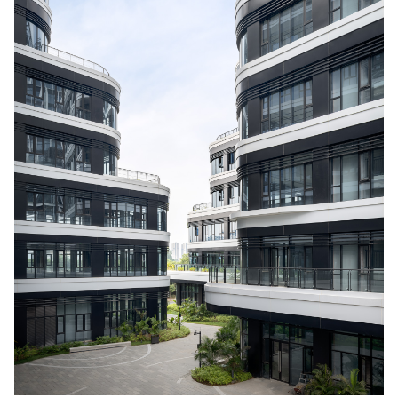
Wir halten Sie gern auf dem
Laufenden.
KSP ENGEL
Kontakt
Facebook
Presse
Instagram
Impressum
LinkedIn
Datenschutz
WeChat
Hinweisgeber