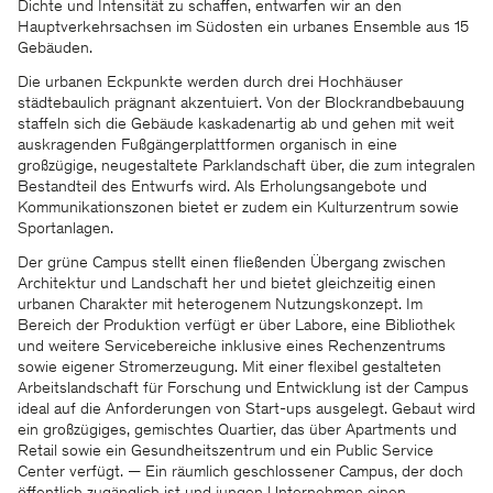
Dichte und Intensität zu schaffen, entwarfen wir an den
Hauptverkehrsachsen im Südosten ein urbanes Ensemble aus 15
Gebäuden.
Die urbanen Eckpunkte werden durch drei Hochhäuser
städtebaulich prägnant akzentuiert. Von der Blockrandbebauung
staffeln sich die Gebäude kaskadenartig ab und gehen mit weit
auskragenden Fußgängerplattformen organisch in eine
großzügige, neugestaltete Parklandschaft über, die zum integralen
Bestandteil des Entwurfs wird. Als Erholungsangebote und
Kommunikationszonen bietet er zudem ein Kulturzentrum sowie
Sportanlagen.
Der grüne Campus stellt einen fließenden Übergang zwischen
Architektur und Landschaft her und bietet gleichzeitig einen
urbanen Charakter mit heterogenem Nutzungskonzept. Im
Bereich der Produktion verfügt er über Labore, eine Bibliothek
und weitere Servicebereiche inklusive eines Rechenzentrums
sowie eigener Stromerzeugung. Mit einer flexibel gestalteten
Arbeitslandschaft für Forschung und Entwicklung ist der Campus
ideal auf die Anforderungen von Start-ups ausgelegt. Gebaut wird
ein großzügiges, gemischtes Quartier, das über Apartments und
Retail sowie ein Gesundheitszentrum und ein Public Service
Center verfügt. — Ein räumlich geschlossener Campus, der doch