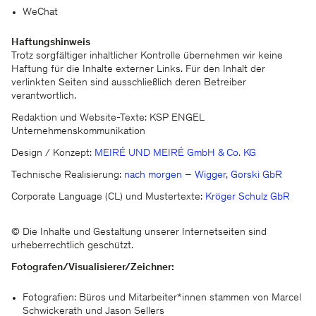
WeChat
Wir halten Sie gern auf dem
Haftungshinweis
Laufenden.
Trotz sorgfältiger inhaltlicher Kontrolle übernehmen wir keine
Haftung für die Inhalte externer Links. Für den Inhalt der
verlinkten Seiten sind ausschließlich deren Betreiber
verantwortlich.
Redaktion und Website-Texte: KSP ENGEL
Unternehmenskommunikation
Design / Konzept:
MEIRÉ UND MEIRÉ GmbH & Co. KG
Technische Realisierung:
nach morgen – Wigger, Gorski GbR
Corporate Language (CL) und Mustertexte:
Kröger Schulz GbR
KSP ENGEL
© Die Inhalte und Gestaltung unserer Internetseiten sind
Kontakt
Facebook
urheberrechtlich geschützt.
Presse
Instagram
Impressum
LinkedIn
Fotografen/Visualisierer/Zeichner:
Datenschutz
WeChat
Hinweisgeber
Fotografien: Büros und Mitarbeiter*innen stammen von Marcel
Schwickerath und Jason Sellers