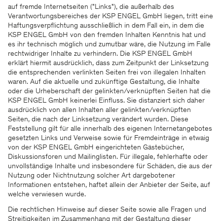
auf fremde Internetseiten ("Links"), die außerhalb des
Verantwortungsbereiches der KSP ENGEL GmbH liegen, tritt eine
Haftungsverpflichtung ausschließlich in dem Fall ein, in dem die
KSP ENGEL GmbH von den fremden Inhalten Kenntnis hat und
es ihr technisch möglich und zumutbar wäre, die Nutzung im Falle
rechtwidriger Inhalte zu verhindern. Die KSP ENGEL GmbH
erklärt hiermit ausdrücklich, dass zum Zeitpunkt der Linksetzung
die entsprechenden verlinkten Seiten frei von illegalen Inhalten
waren. Auf die aktuelle und zukünftige Gestaltung, die Inhalte
oder die Urheberschaft der gelinkten/verknüpften Seiten hat die
KSP ENGEL GmbH keinerlei Einfluss. Sie distanziert sich daher
ausdrücklich von allen Inhalten aller gelinkten/verknüpften
Seiten, die nach der Linksetzung verändert wurden. Diese
Feststellung gilt für alle innerhalb des eigenen Internetangebotes
gesetzten Links und Verweise sowie für Fremdeinträge in etwaig
von der KSP ENGEL GmbH eingerichteten Gästebücher,
Diskussionsforen und Mailinglisten. Für illegale, fehlerhafte oder
unvollständige Inhalte und insbesondere für Schäden, die aus der
Nutzung oder Nichtnutzung solcher Art dargebotener
Informationen entstehen, haftet allein der Anbieter der Seite, auf
welche verwiesen wurde.
Die rechtlichen Hinweise auf dieser Seite sowie alle Fragen und
Streitigkeiten im Zusammenhang mit der Gestaltung dieser