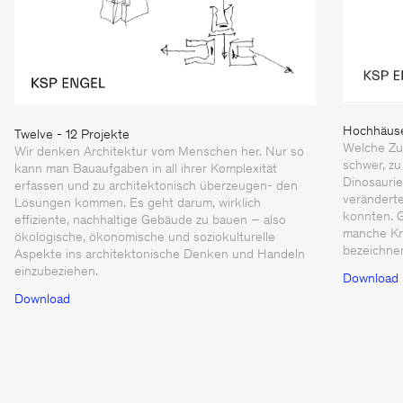
Hochhäus
Twelve - 12 Projekte
Welche Zu
Wir denken Architektur vom Menschen her. Nur so
schwer, zu
kann man Bauaufgaben in all ihrer Komplexität
Dinosaurier
erfassen und zu architektonisch überzeugen- den
verändert
Lösungen kommen. Es geht darum, wirklich
konnten. G
effiziente, nachhaltige Gebäude zu bauen – also
manche Kri
ökologische, ökonomische und soziokulturelle
bezeichne
Aspekte ins architektonische Denken und Handeln
einzubeziehen.
Download
Download