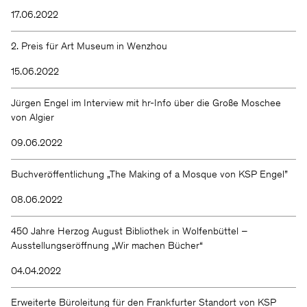
Wir halten Sie gern auf dem
17.06.2022
Laufenden.
2. Preis für Art Museum in Wenzhou
15.06.2022
Jürgen Engel im Interview mit hr-Info über die Große Moschee
von Algier
09.06.2022
Buchveröffentlichung „The Making of a Mosque von KSP Engel”
KSP ENGEL
08.06.2022
Kontakt
Facebook
Presse
Instagram
450 Jahre Herzog August Bibliothek in Wolfenbüttel –
Impressum
LinkedIn
Ausstellungseröffnung „Wir machen Bücher“
Datenschutz
WeChat
Hinweisgeber
04.04.2022
Erweiterte Büroleitung für den Frankfurter Standort von KSP