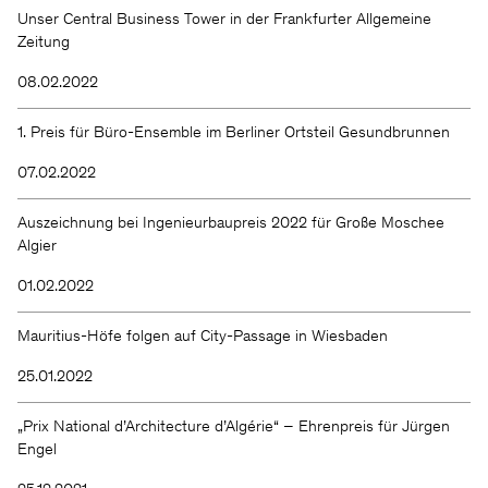
Wir halten Sie gern auf dem
Unser Central Business Tower in der Frankfurter Allgemeine
Zeitung
Laufenden.
08.02.2022
1. Preis für Büro-Ensemble im Berliner Ortsteil Gesundbrunnen
07.02.2022
Auszeichnung bei Ingenieurbaupreis 2022 für Große Moschee
Algier
KSP ENGEL
01.02.2022
Mauritius-Höfe folgen auf City-Passage in Wiesbaden
Kontakt
Facebook
Presse
Instagram
25.01.2022
Impressum
LinkedIn
Datenschutz
WeChat
Hinweisgeber
„Prix National d’Architecture d’Algérie“ – Ehrenpreis für Jürgen
Engel