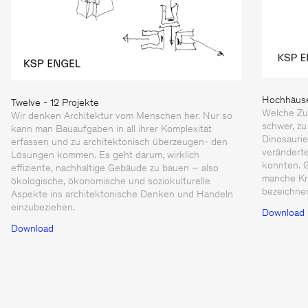
Hochhäus
Twelve - 12 Projekte
Welche Zu
Wir denken Architektur vom Menschen her. Nur so
schwer, zu
kann man Bauaufgaben in all ihrer Komplexität
Dinosaurier
erfassen und zu architektonisch überzeugen- den
verändert
Lösungen kommen. Es geht darum, wirklich
konnten. G
effiziente, nachhaltige Gebäude zu bauen – also
manche Kri
ökologische, ökonomische und soziokulturelle
bezeichne
Aspekte ins architektonische Denken und Handeln
einzubeziehen.
Download
Download