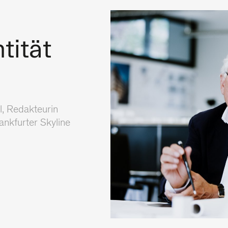
tität
l, Redakteurin
nkfurter Skyline