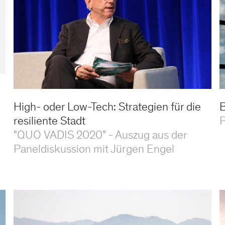
High- oder Low-Tech: Strategien für die
B
resiliente Stadt
P
"QUO VADIS 2020" - Auszug aus der
Paneldiskussion mit Jürgen Engel