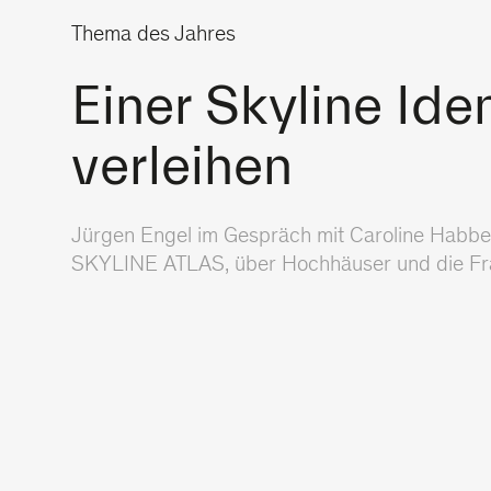
Thema des Jahres
Einer Skyline Iden
verleihen
Jürgen Engel im Gespräch mit Caroline Habbe
SKYLINE ATLAS, über Hochhäuser und die Fra