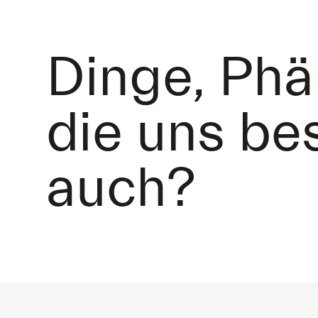
Dinge, Ph
die uns be
auch?