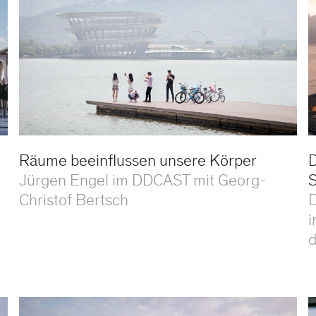
Räume beeinflussen unsere Körper
D
Jürgen Engel im DDCAST mit Georg-
S
Christof Bertsch
D
i
d