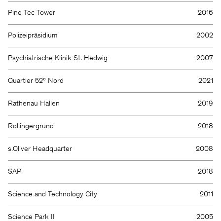
Pine Tec Tower
2016
Polizeipräsidium
2002
Psychiatrische Klinik St. Hedwig
2007
Quartier 52° Nord
2021
Rathenau Hallen
2019
Rollingergrund
2018
Wir halten Sie gern auf dem
s.Oliver Headquarter
2008
Laufenden.
SAP
2018
Science and Technology City
2011
Science Park II
2005