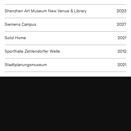
Shenzhen Art Museum New Venue & Library
2023
KSP ENGEL
Siemens Campus
2027
Kontakt
Facebook
Solid Home
2021
Presse
Instagram
Impressum
LinkedIn
Sporthalle Zehlendorfer Welle
2012
Datenschutz
WeChat
Hinweisgeber
Stadtplanungsmuseum
2021
Subway Line 16
2020
Taopu Cultural and Art Center
2019
Taunusanlage 11
2014
The Lab
2020