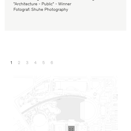
"Architecture - Public" - Winner
Fotograf: Shuhe Photography
1
2
3
4
5
6