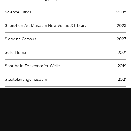
Science Park II
2005
Shenzhen Art Museum New Venue & Library
2023
KSP ENGEL
Siemens Campus
2027
Kontakt
Facebook
Solid Home
2021
Presse
Instagram
Impressum
LinkedIn
Datenschutz
WeChat
Sporthalle Zehlendorfer Welle
2012
Hinweisgeber
Stadtplanungsmuseum
2021
Subway Line 16
2020
Taopu Cultural and Art Center
2019
Taunusanlage 11
2014