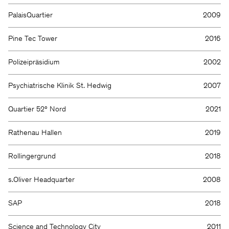
PalaisQuartier
2009
Pine Tec Tower
2016
Polizeipräsidium
2002
Psychiatrische Klinik St. Hedwig
2007
Quartier 52° Nord
2021
Rathenau Hallen
2019
Rollingergrund
2018
Wir halten Sie gern auf dem
Laufenden.
s.Oliver Headquarter
2008
SAP
2018
Science and Technology City
2011