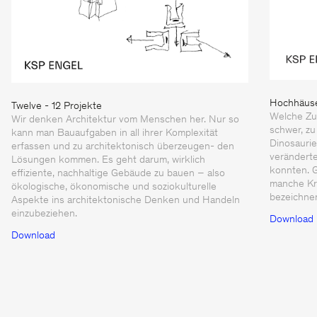
Hochhäus
Twelve - 12 Projekte
Welche Zu
Wir denken Architektur vom Menschen her. Nur so
schwer, zu
kann man Bauaufgaben in all ihrer Komplexität
Dinosaurier
erfassen und zu architektonisch überzeugen- den
verändert
Lösungen kommen. Es geht darum, wirklich
konnten. G
effiziente, nachhaltige Gebäude zu bauen – also
manche Kri
ökologische, ökonomische und soziokulturelle
bezeichne
Aspekte ins architektonische Denken und Handeln
einzubeziehen.
Download
Download