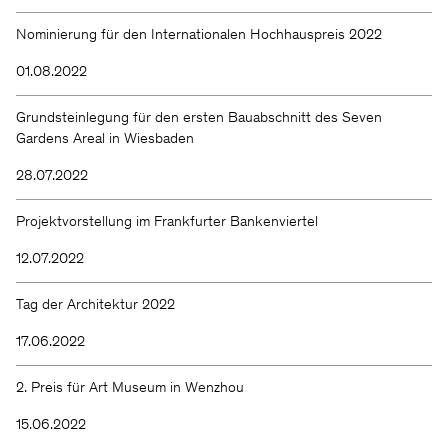
Wir halten Sie gern auf dem
Nominierung für den Internationalen Hochhauspreis 2022
Laufenden.
01.08.2022
Grundsteinlegung für den ersten Bauabschnitt des Seven
Gardens Areal in Wiesbaden
28.07.2022
Projektvorstellung im Frankfurter Bankenviertel
12.07.2022
KSP ENGEL
Tag der Architektur 2022
Kontakt
Facebook
Presse
Instagram
17.06.2022
Impressum
LinkedIn
Datenschutz
WeChat
Hinweisgeber
2. Preis für Art Museum in Wenzhou
15.06.2022