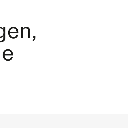
gen,
ie