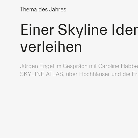
Thema des Jahres
Einer Skyline Iden
verleihen
Jürgen Engel im Gespräch mit Caroline Habbe
SKYLINE ATLAS, über Hochhäuser und die Fra