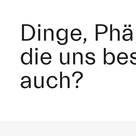
Dinge, Ph
die uns be
auch?