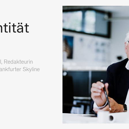
tität
l, Redakteurin
nkfurter Skyline