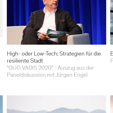
High- oder Low-Tech: Strategien für die
B
resiliente Stadt
P
"QUO VADIS 2020" - Auszug aus der
Paneldiskussion mit Jürgen Engel