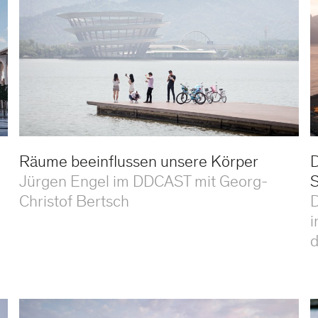
Räume beeinflussen unsere Körper
D
Jürgen Engel im DDCAST mit Georg-
S
Christof Bertsch
D
i
d