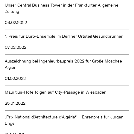
Wir halten Sie gern auf dem
Unser Central Business Tower in der Frankfurter Allgemeine
Zeitung
Laufenden.
08.02.2022
1. Preis für Büro-Ensemble im Berliner Ortsteil Gesundbrunnen
07.02.2022
Auszeichnung bei Ingenieurbaupreis 2022 für Große Moschee
Algier
KSP ENGEL
01.02.2022
Mauritius-Höfe folgen auf City-Passage in Wiesbaden
Kontakt
Facebook
Presse
Instagram
25.01.2022
Impressum
LinkedIn
Datenschutz
WeChat
Hinweisgeber
„Prix National d’Architecture d’Algérie“ – Ehrenpreis für Jürgen
Engel