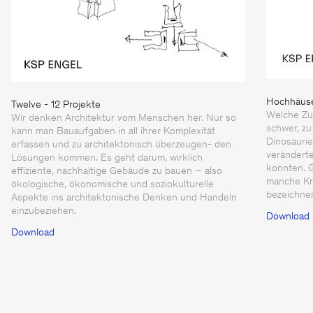
Hochhäus
Twelve - 12 Projekte
Welche Zu
Wir denken Architektur vom Menschen her. Nur so
schwer, zu
kann man Bauaufgaben in all ihrer Komplexität
Dinosaurier
erfassen und zu architektonisch überzeugen- den
verändert
Lösungen kommen. Es geht darum, wirklich
konnten. G
effiziente, nachhaltige Gebäude zu bauen – also
manche Kri
ökologische, ökonomische und soziokulturelle
bezeichne
Aspekte ins architektonische Denken und Handeln
einzubeziehen.
Download
Download