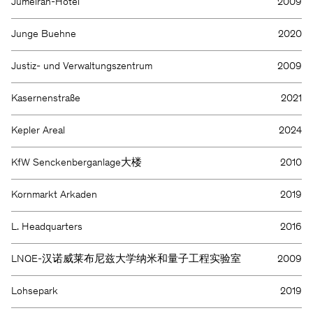
Jumeirah-Hotel
2009
Junge Buehne
2020
Justiz- und Verwaltungszentrum
2009
Kasernenstraße
2021
Kepler Areal
2024
KfW Senckenberganlage大楼
2010
Kornmarkt Arkaden
2019
L. Headquarters
2016
LNQE-汉诺威莱布尼兹大学纳米和量子工程实验室
2009
Lohsepark
2019