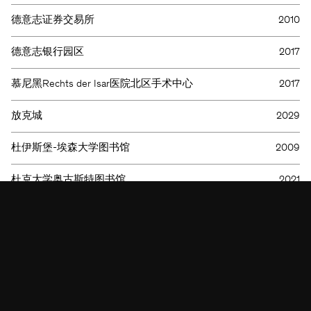
德意志证券交易所
2010
德意志银行园区
2017
KSP ENGEL
慕尼黑Rechts der Isar医院北区手术中心
2017
联系方式
脸书
出版信息
即刻
放克城
2029
出版信息
领英
数据保护
微信
杜伊斯堡-埃森大学图书馆
2009
杜克大学奥古斯特图书馆
2021
桃浦文化艺术中心
2019
梅溪湖城市双螺旋观景台
2017
欧盟委员会办公大楼
2025
毕马威总部
2018