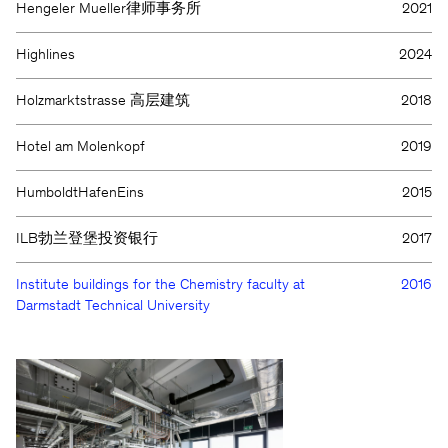
Hengeler Mueller律师事务所
2021
Highlines
2024
Holzmarktstrasse 高层建筑
2018
Hotel am Molenkopf
2019
HumboldtHafenEins
2015
ILB勃兰登堡投资银行
2017
Institute buildings for the Chemistry faculty at
2016
Darmstadt Technical University