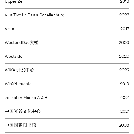
Upper Zeil
2018
Villa Tivoli / Palais Schellenburg
2023
Vista
2017
WestendDuo大楼
2006
Westside
2020
WIKA 开发中心
2022
WinX-Leuchte
2019
Zollhafen Marina A & B
2021
中国光谷文化中心
2021
中国国家图书馆
2008