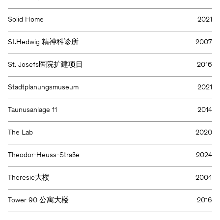
Solid Home
2021
St.Hedwig 精神科诊所
2007
St. Josefs医院扩建项目
2016
Stadtplanungsmuseum
2021
Taunusanlage 11
2014
The Lab
2020
Theodor-Heuss-Straße
2024
Theresie大楼
2004
Tower 90 公寓大楼
2016