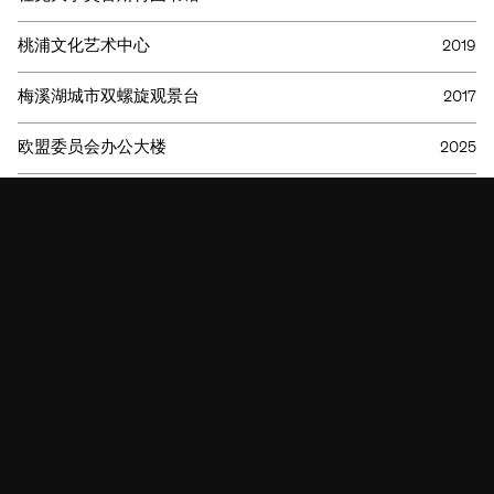
桃浦文化艺术中心
2019
联系方式
脸书
出版信息
即刻
出版信息
领英
梅溪湖城市双螺旋观景台
2017
数据保护
微信
欧盟委员会办公大楼
2025
毕马威总部
2018
江苏省美术馆
2010
法兰克福FORUM展览中心
2001
深圳美术馆、深圳图书馆北馆
2023
生活在Ostpark
2015
生物医药企业加速器
2025