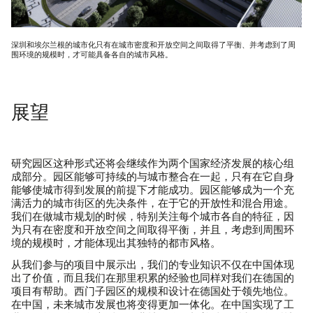
深圳和埃尔兰根的城市化只有在城市密度和开放空间之间取得了平衡、并考虑到了周
围环境的规模时，才可能具备各自的城市风格。
欢迎您随时了解我们的最新状况。
展望
研究园区这种形式还将会继续作为两个国家经济发展的核心组
成部分。园区能够可持续的与城市整合在一起，只有在它自身
能够使城市得到发展的前提下才能成功。园区能够成为一个充
满活力的城市街区的先决条件，在于它的开放性和混合用途。
我们在做城市规划的时候，特别关注每个城市各自的特征，因
为只有在密度和开放空间之间取得平衡，并且，考虑到周围环
KSP ENGEL
境的规模时，才能体现出其独特的都市风格。
从我们参与的项目中展示出，我们的专业知识不仅在中国体现
联系方式
脸书
出了价值，而且我们在那里积累的经验也同样对我们在德国的
出版信息
即刻
项目有帮助。西门子园区的规模和设计在德国处于领先地位。
出版信息
领英
在中国，未来城市发展也将变得更加一体化。在中国实现了工
数据保护
微信