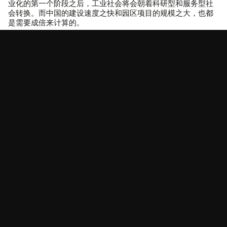
业化的第一个阶段之后，工业社会将会朝着科研型和服务型社
会转换。而中国的建设速度之快和园区项目的规模之大，也都
是需要成倍来计算的。
对于中德这两个经济大国来说，在新技术开发领域，来自国家
的支持都是至关重要的，研究园区是国家用于促进创新的有效
工具。对未来技术的投资需要考虑到各个环节，从大学和研究
机构到公司以及生产车间。对于一个集团公司而言，开展不同
的业务领域，并且，想要在国际竞争中能够具有特殊的协同
力，都需要理想的基础设施和物流作为先决条件。对于城市而
言，将所有合作伙伴整合在一个研究园区内，对于社区的商业
发展具有很大的推动力，也是确保社区繁荣的重要手段。
西门子园区和深圳生物制药企业加速器是企业增强创新实力、
确保城市繁荣和竞争力的典型范例。中国正逐步成为一个创新
中心，不仅赶上了美国和欧洲等老牌企业，而且还在一些行业
树立了新的行业标准。虽然由于标准不同，不能把注册专利的
数量作为唯一衡量的标准，但它却是表现创新实力和未来经济
实力的一个非常合适的指标。