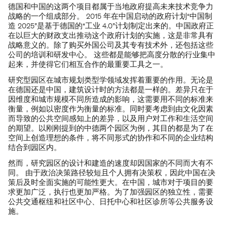
德国和中国的这两个项目都属于当地政府提高未来技术竞争力
战略的一个组成部分。 2015 年在中国启动的政府计划“中国制
造 2025”是基于德国的“工业 4.0”计划制定出来的。中国政府正
在以巨大的财政支出推动这个政府计划的实施，这是非常具有
战略意义的。除了购买外国公司及其专有技术外，还包括这些
公司的培训和研发中心。 这些都是能够把高度分散的行业集中
起来，并使得它们相互合作的最重要工具之一。
研究型园区在城市规划类型学领域发挥着重要的作用。无论是
在德国还是中国，建筑设计时的方法都是一样的。差异只在于
因维度和城市规模不同所造成的影响，这需要用不同的标准来
衡量，例如以密度作为衡量的标准。同时要考虑到由文化因素
而导致的公共空间感知上的差异，以及用户对工作和生活空间
的期望。以刚刚提到的中德两个园区为例，其目的都是为了在
空间上创造理想的条件，将不同形式的协作和不同的企业结构
结合到园区内。
然而，研究园区的设计和建造的速度却因国家的不同而大有不
同。 由于政治决策路径较短且个人拥有决策权，因此中国在决
策后及时全面实施的可能性更大。在中国，城市对于项目的要
求更加广泛，执行也更加严格。为了加强园区的独立性，需要
公共交通枢纽和社区中心、日托中心和社区诊所等公共服务设
施。