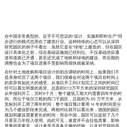
在中国非常典型的、近乎不可思议的“设计、实施和即时生产”同
步进行的模式也用在了建筑行业。这种特殊的心态可以从深圳
研究园区的例子中看出：虽然它是在“绿地”上建造的，但在园区
设计具体化之前，综合基础设施就已经到位。不仅基础供应通
道和道路已开通，甚至还完成了地铁和绿地的建设。而后期的
调整也会为了项目进展不受影响而很快就被采纳。
在针对土地收购和项目设计的初步调研的时间上，如果我们不
是亲身经历了这两个项目，我们很难会对这两个项目在时间上
的差异有如此大的感受。从项目开工到计划完工之间的时间已
经可以看出明显的差异。总面积67.2万平方米的深圳研究园区
从申报到开工，历时8个月；整个建筑工期大约需要四年半的时
间。而位于埃尔兰根的西门子园区，总面积为 85 万平方米，从
竞标到开工用了两年时间；整个项目预计要用 14 年的时间里分
为几个建设阶段来完成。两相对比就可以看出来，德国的园区
规划和建设需要更长的时间；而在中国，园区可以提前了几个
月甚至几年投入使用。由此可见，速度并不会拉低质量，影响
质量的因素是，设计者是否具备足够的经验，以及对空间的高