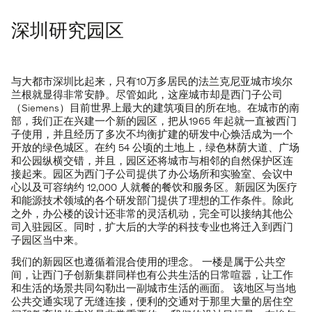
深圳研究园区
与大都市深圳比起来，只有10万多居民的法兰克尼亚城市埃尔
兰根就显得非常安静。尽管如此，这座城市却是西门子公司
（Siemens）目前世界上最大的建筑项目的所在地。在城市的南
部，我们正在兴建一个新的园区，把从1965 年起就一直被西门
子使用，并且经历了多次不均衡扩建的研发中心焕活成为一个
开放的绿色城区。在约 54 公顷的土地上，绿色林荫大道、广场
和公园纵横交错，并且，园区还将城市与相邻的自然保护区连
接起来。园区为西门子公司提供了办公场所和实验室、会议中
心以及可容纳约 12,000 人就餐的餐饮和服务区。新园区为医疗
和能源技术领域的各个研发部门提供了理想的工作条件。除此
之外，办公楼的设计还非常的灵活机动，完全可以接纳其他公
司入驻园区。同时，扩大后的大学的科技专业也将迁入到西门
子园区当中来。
我们的新园区也遵循着混合使用的理念。 一楼是属于公共空
间，让西门子创新集群同样也有公共生活的日常喧嚣，让工作
和生活的场景共同勾勒出一副城市生活的画面。 该地区与当地
公共交通实现了无缝连接，便利的交通对于那里大量的居住空