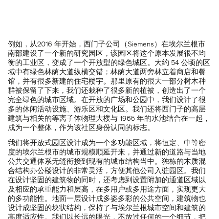
例如，从2016 年开始，西门子公司（Siemens）在埃尔兰根市
南部建设了一个新的研究园区，该园区将这个原本发展很不均
衡的工业区，变成了一个开放型的绿色城区。大约 54 公顷的区
域中有绿色林荫大道纵横交错；林荫大道两旁林立着商店和餐
馆，并有很多新建的住宅楼宇。那里原有的很大一部分树木种
群被保留了下来，我们还栽种了很多新的植被，创造出了一个
完全绿色的城市区域。在开放的广场和公园中，我们设计了很
多的休闲活动设施、游乐区和文化区。我们还将西门子的高层
建筑与相关的等离子体物理大楼与 1965 年的水池结合在一起，
成为一个整体，作为该社区身份认同的标志。
我们将开放式园区设计成为一个多功能区域，将恒定、中等密
度的埃尔兰根市的城市规模顺延开来，并通过新的道路与当地
公共交通体系无缝衔接到现有的城市结构当中。独栋的木质混
合结构办公楼设计的非常灵活，方便其他公司入驻园区。我们
在设计坚固的建筑物的同时，还考虑到设置附加的通道区域以
及相应的承重能力和层高，在多用户或多用途方面，实现更大
的多功能性。地面一层设计成多姿多彩的公共空间，建筑物也
设计成坚固的块状结构，保持了与埃尔兰根城市空间和建筑的
高度适应性。我们以长远的眼光，不放过任何的一个细节，把