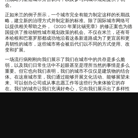
会。
正如米兰的例子所示，一个城市完全有能力制定这样的长期战
略，建立新的治理方式并制定新的标准。除了国际城市网络可
以提供相关帮助之外，《2020 年莱比锡宪章》的修正案也为德
国提供了推动韧性城市规划政策的机会。不仅在米兰，还有哥
本哈根和巴塞罗那都成功地沿着这条新道路成为了更宜居和更
KSP ENGEL
具韧性的城市，这些城市将会被后代们以不同的方式使用、改
变和扩展。
联系方式
脸书
一场流行病刚刚向我们展示了我们在城市中的共存是多么脆
出版信息
即刻
弱，以及我们日常生活中不起眼甚至是理所当然的事情是多么
出版信息
领英
重要。但它也向我们表明，我们的城市不仅仅是建筑物的结合
数据保护
微信
体。在这座城市里，我们通过能够开展文化活动、能够展望未
来、可以创办公司或从事志愿工作等这些行为来体验它的存
在。我们的城市让我们充满好奇心，它向我们展示出了多样性
和未知领域。所有这些都是相互关联的——一个由积极进取和相
互依存所编织成的网络。作为城市设计师和建筑师，我们深入
探究这些影响城市规划的无形因素，找到蕴含着极大潜力的解
决方案：不仅为城市的今天，还为着城市的明天和后天。