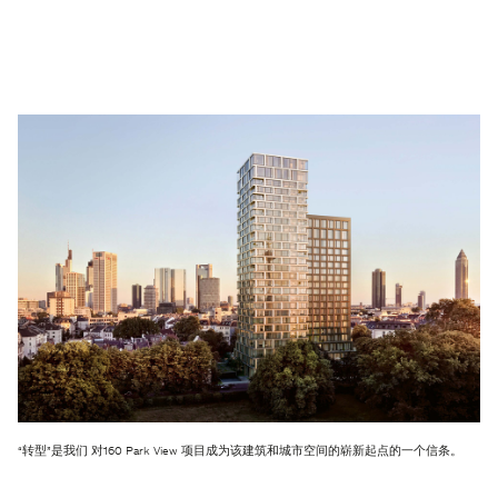
“转型”是我们 对160 Park View 项目成为该建筑和城市空间的崭新起点的一个信条。