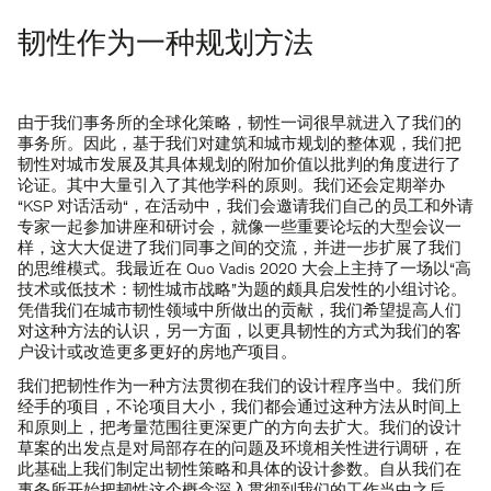
韧性作为一种规划方法
由于我们事务所的全球化策略，韧性一词很早就进入了我们的
事务所。因此，基于我们对建筑和城市规划的整体观，我们把
韧性对城市发展及其具体规划的附加价值以批判的角度进行了
论证。其中大量引入了其他学科的原则。我们还会定期举办
“KSP 对话活动“，在活动中，我们会邀请我们自己的员工和外请
专家一起参加讲座和研讨会，就像一些重要论坛的大型会议一
样，这大大促进了我们同事之间的交流，并进一步扩展了我们
的思维模式。我最近在 Quo Vadis 2020 大会上主持了一场以“高
技术或低技术：韧性城市战略”为题的颇具启发性的小组讨论。
凭借我们在城市韧性领域中所做出的贡献，我们希望提高人们
对这种方法的认识，另一方面，以更具韧性的方式为我们的客
户设计或改造更多更好的房地产项目。
我们把韧性作为一种方法贯彻在我们的设计程序当中。我们所
经手的项目，不论项目大小，我们都会通过这种方法从时间上
和原则上，把考量范围往更深更广的方向去扩大。我们的设计
草案的出发点是对局部存在的问题及环境相关性进行调研，在
此基础上我们制定出韧性策略和具体的设计参数。自从我们在