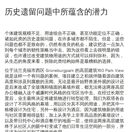
历史遗留问题中所蕴含的潜力
个体建筑规模不足、用途组合不正确、甚至功能定位不正确，
诸如此类的历史遗留问题，在许多城市都不陌生。但是，这些
问题也都不是致命的，仍然有改良的机会，建议把这一点加入
到每个城市的韧性策略当中去。因为这些看上去很明显的错
误，也许通过改变建筑物用途的方式就可以得到弥补。因为，
从生态的角度来看，拆除此类结构始终是最糟糕的选择。
位于法兰克福市西区 Grüneburgpark 的高层建筑160 Park View
就是这样一个有问题的案例。项目建立之初就伴随着源自建筑
高度和涉及到腐败的丑闻。无论是最开始野兽派外观的设计还
是后来改成了全玻璃和镜面的幕墙外观，都无法将这两座高层
办公楼融入这个威廉时代风格的住宅区当中去。在经过长期空
置后，业主最终决定将建筑物进行转型处理。我们为双塔各自
设计了不同风格的幕墙，用以区分其不同的用途，并把其中一
栋楼设计为住宅，另外一栋设计为酒店。因为建筑物新的用途
与社区需要相得益彰，加上从美学上非常高品质的幕墙设计，
以及带日托中心和酒店餐厅的地面一层，使得这两座高层建筑
终于从社区人的眼中钉变成了他们日常生活空间的一部分，并